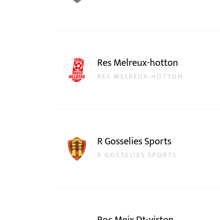
Res Melreux-hotton
RES MELREUX-HOTTON
R Gosselies Sports
R GOSSELIES SPORTS