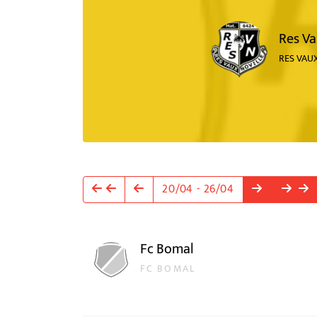
Res V
RES VAU
20/04 - 26/04
Fc Bomal
FC BOMAL