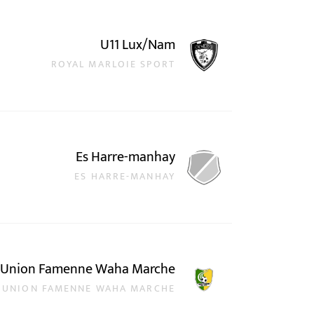
U11 Lux/Nam
ROYAL MARLOIE SPORT
Es Harre-manhay
ES HARRE-MANHAY
Union Famenne Waha Marche
UNION FAMENNE WAHA MARCHE