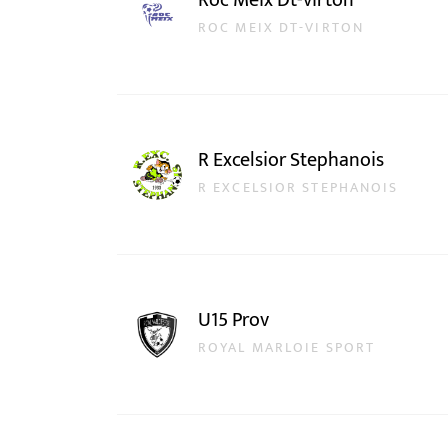
Roc Meix Dt-virton
ROC MEIX DT-VIRTON
R Excelsior Stephanois
R EXCELSIOR STEPHANOIS
U15 Prov
ROYAL MARLOIE SPORT