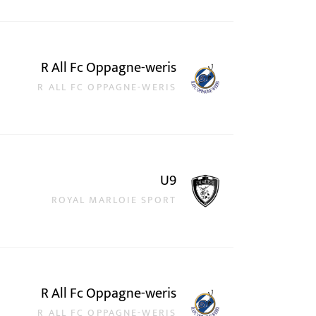
R All Fc Oppagne-weris
R ALL FC OPPAGNE-WERIS
U9
ROYAL MARLOIE SPORT
R All Fc Oppagne-weris
R ALL FC OPPAGNE-WERIS