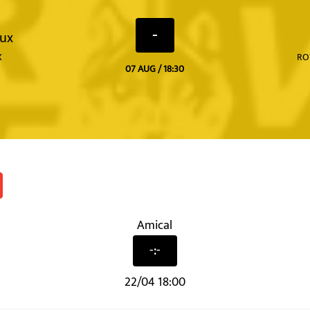
-
aux
RO
X
07 AUG / 18:30
Amical
-:-
22/04 18:00