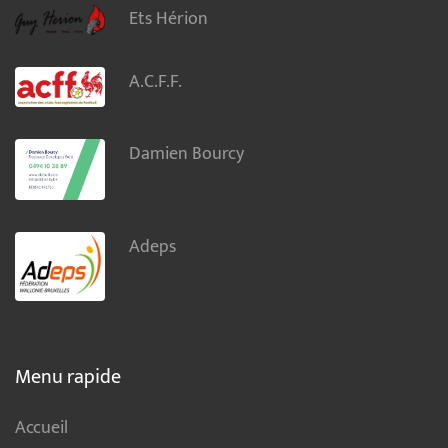
Ets Hérion
A.C.F.F.
Damien Bourcy
Adeps
Menu rapide
Accueil