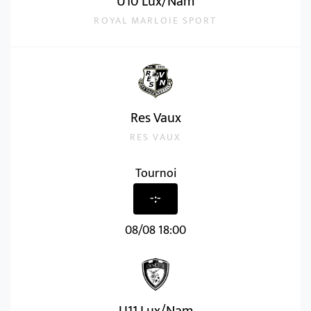
U10 Lux/Nam
ROYAL MARLOIE SPORT
Res Vaux
RES VAUX
Tournoi
-:-
08/08 18:00
U11 Lux/Nam