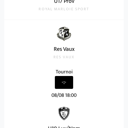
U17 Prov
ROYAL MARLOIE SPORT
Res Vaux
Accueil
RES VAUX
LIRE PLUS
Tournoi
-:-
08/08 18:00