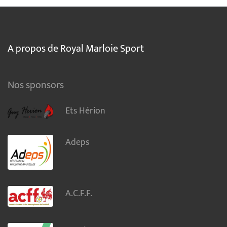
A propos de Royal Marloie Sport
Nos sponsors
Ets Hérion
Adeps
A.C.F.F.