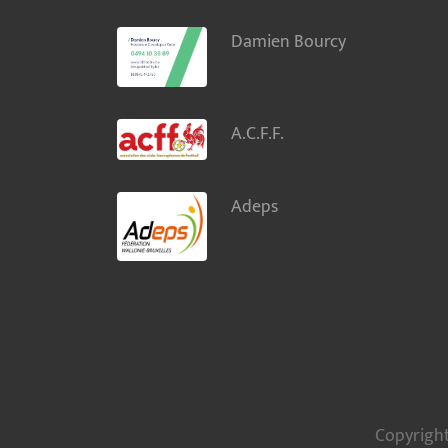
Damien Bourcy
A.C.F.F.
Adeps
Copyright