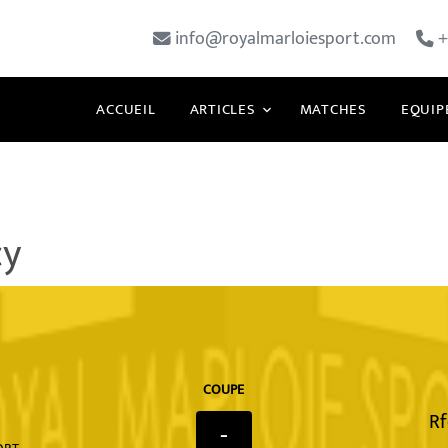
info@royalmarloiesport.com
+
ACCUEIL
ARTICLES
MATCHES
EQUIP
cy
COUPE
Rf
-