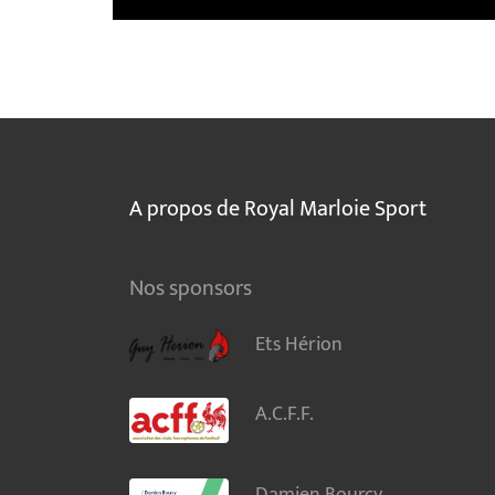
A propos de Royal Marloie Sport
Nos sponsors
Ets Hérion
A.C.F.F.
Damien Bourcy