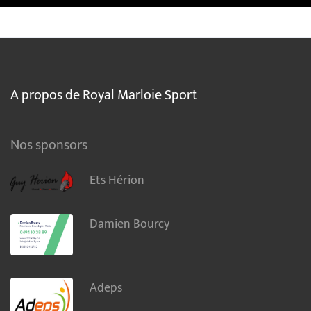
A propos de Royal Marloie Sport
Nos sponsors
Ets Hérion
Damien Bourcy
Adeps