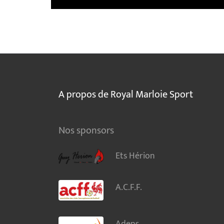
A propos de Royal Marloie Sport
Nos sponsors
Ets Hérion
A.C.F.F.
Adeps