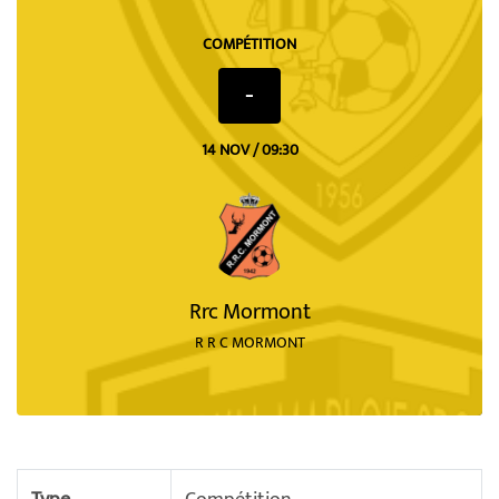
COMPÉTITION
-
14 NOV / 09:30
Rrc Mormont
R R C MORMONT