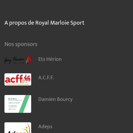
A propos de Royal Marloie Sport
Nos sponsors
Ets Hérion
A.C.F.F.
Damien Bourcy
Adeps