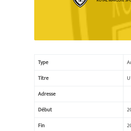
ROYAL MARLOIE SP
Type
A
Titre
U
Adresse
Début
2
Fin
2