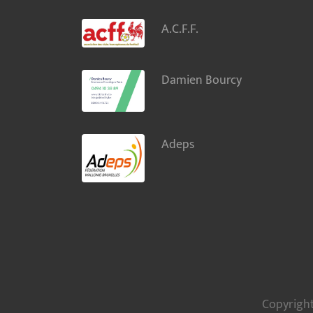
A.C.F.F.
Damien Bourcy
Adeps
Copyright