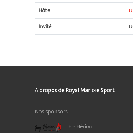
Hôte
U
Invité
U
A propos de Royal Marloie Sport
Nos sponsors
Ets Hérion