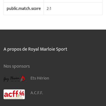
public.match.score
2:1
A propos de Royal Marloie Sport
Nos sponsors
Ets Hérion
A.C.F.F.