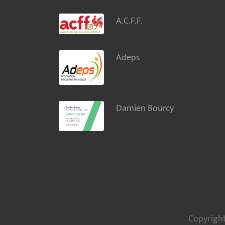
A.C.F.F.
Adeps
Damien Bourcy
Copyright