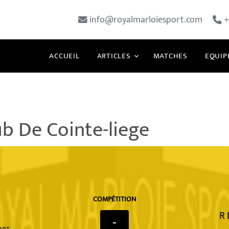
info@royalmarloiesport.com
+
ACCUEIL
ARTICLES
MATCHES
EQUIP
ub De Cointe-liege
COMPÉTITION
R 
-