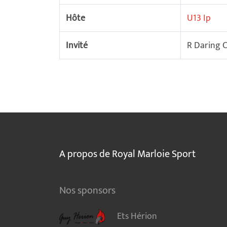
Hôte
U13 Ip
Invité
R Daring C
A propos de Royal Marloie Sport
Nos sponsors
Ets Hérion