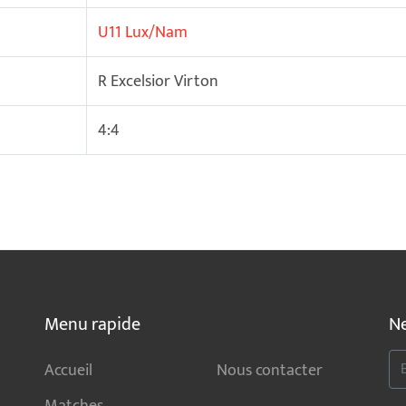
U11 Lux/Nam
R Excelsior Virton
4:4
Menu rapide
Ne
Accueil
Nous contacter
Matches