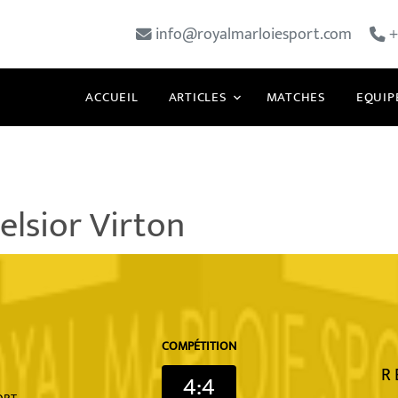
info@royalmarloiesport.com
+
ACCUEIL
ARTICLES
MATCHES
EQUIP
elsior Virton
COMPÉTITION
R 
4:4