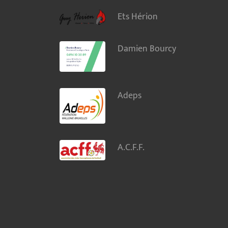
Ets Hérion
Damien Bourcy
Adeps
A.C.F.F.