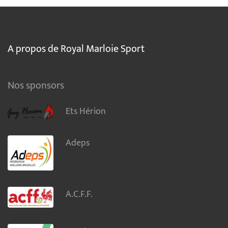
A propos de Royal Marloie Sport
Nos sponsors
Ets Hérion
Adeps
A.C.F.F.