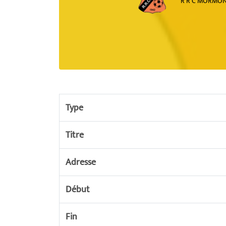
R R C MORMO
Type
Titre
Adresse
Début
Fin