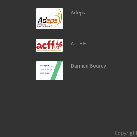
Adeps
A.C.F.F.
Damien Bourcy
Copyright