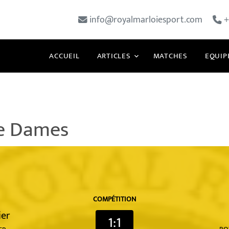
info@royalmarloiesport.com
+
ACCUEIL
ARTICLES
MATCHES
EQUIP
pe Dames
COMPÉTITION
ier
1:1