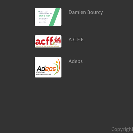
Damien Bourcy
A.C.F.F.
Adeps
Copyright