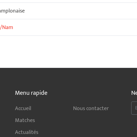
amplonaise
x/Nam
Menu rapide
Ne
Accueil
Nous contacter
Matches
Actualités