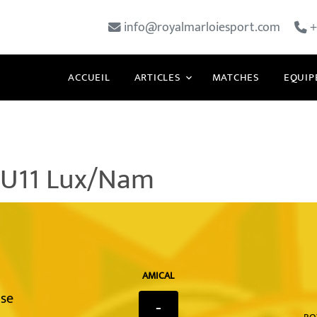
info@royalmarloiesport.com
+
ACCUEIL
ARTICLES
MATCHES
EQUIP
 U11 Lux/Nam
AMICAL
se
-