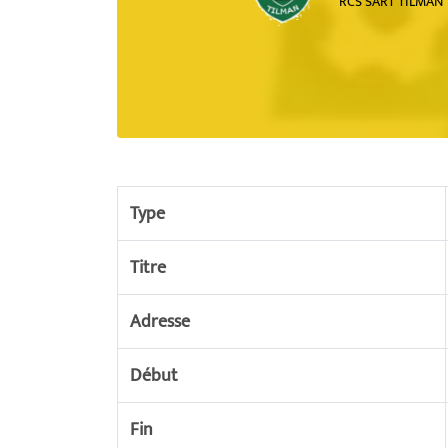
RCS SART TILMAN
Type
Titre
Adresse
Début
Fin