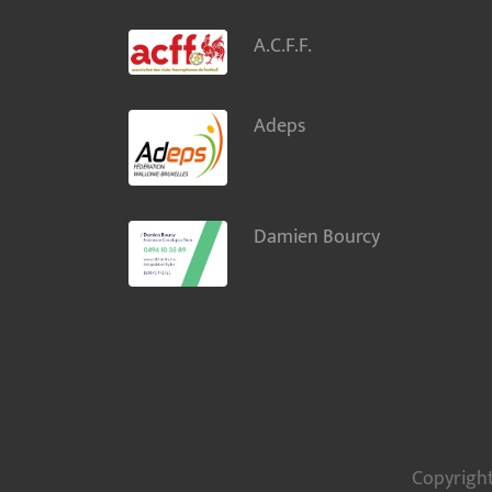
A.C.F.F.
Adeps
Damien Bourcy
Copyright