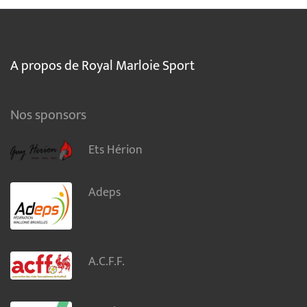
A propos de Royal Marloie Sport
Nos sponsors
Ets Hérion
Adeps
A.C.F.F.