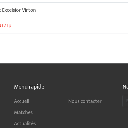
R Excelsior Virton
U12 Ip
Menu rapide
Ne
Accueil
Nous contacter
Matches
Actualités