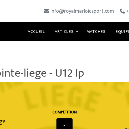
info@royalmarloiesport.com
+
ACCUEIL
ARTICLES
MATCHES
EQUIP
nte-liege - U12 Ip
COMPÉTITION
ege
-