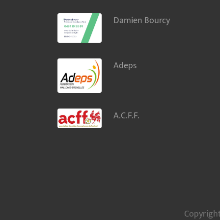
Damien Bourcy
Adeps
A.C.F.F.
Copyright