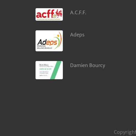
A.C.F.F.
Adeps
Damien Bourcy
Copyright