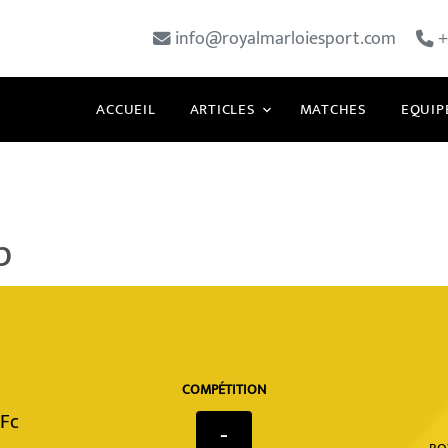
info@royalmarloiesport.com
+
ACCUEIL
ARTICLES
MATCHES
EQUIP
p
COMPÉTITION
 Fc
-