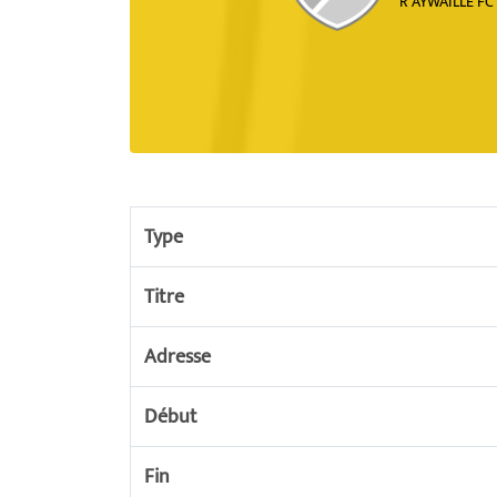
R AYWAILLE FC
Type
Titre
Adresse
Début
Fin