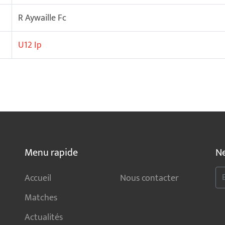
R Aywaille Fc
U12 Ip
Menu rapide
Ne
Accueil
Nous contacter
Matches
Actualités