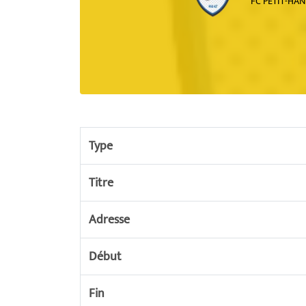
FC PETIT-HAN
Type
Titre
Adresse
Début
Fin