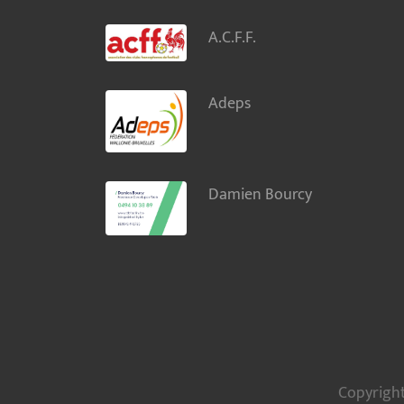
A.C.F.F.
Adeps
Damien Bourcy
Copyright