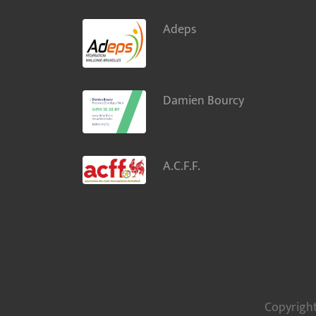
Adeps
Damien Bourcy
A.C.F.F.
Copyright