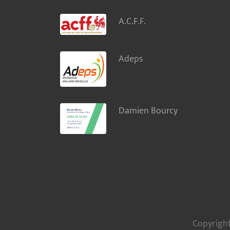
A.C.F.F.
Adeps
Damien Bourcy
Copyright