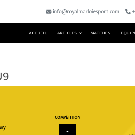
info@royalmarloiesport.com
+
ACCUEIL
ARTICLES
MATCHES
EQUIP
U9
COMPÉTITION
hay
-