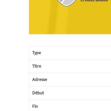
ES HARRE-MANHAY
Type
Titre
Adresse
Début
Fin